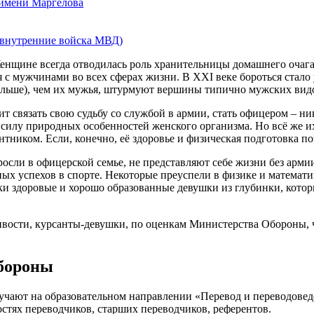
 имени Маргелова
 внутренние войска МВД)
енщине всегда отводилась роль хранительницы домашнего очага
с мужчинами во всех сферах жизни. В XXI веке бороться стало
 больше), чем их мужья, штурмуют вершины типично мужских видо
т связать свою судьбу со службой в армии, стать офицером – ник
силу природных особенностей женского организма. Но всё же их
тником. Если, конечно, её здоровье и физическая подготовка по
осли в офицерской семье, не представляют себе жизни без арм
ых успехов в спорте. Некоторые преуспели в физике и математи
ски здоровые и хорошо образованные девушки из глубинки, кот
вости, курсанты-девушки, по оценкам Министерства Обороны, ча
бороны
чают на образовательном направлении «Перевод и переводовед
стях переводчиков, старших переводчиков, референтов.