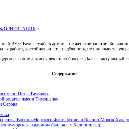
ОФОРИЕНТАЦИЯ
>
нный ВУЗ? Ведь служба в армии – не женское занятие. Большин
ьная работа, достойная оплата, надёжность, независимость, увер
ерское звание для девушек стало больше. Далее – актуальный 
Содержание
ния имени Петра Великого
ской защиты имени Тимошенко
и Серова
укова
о центра Военно-Морского Флота (филиал Военно-Морской акад
енно-морская академия» (филиал, г. Калининград)