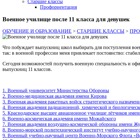
Старшие классы
Профориентация
Военное училище после 11 класса для девушек
ОБУЧЕНИЕ И ОБРАЗОВАНИЕ
>
СТАРШИЕ КЛАССЫ
>
ПР
Что побуждает выпускниц школ выбирать для поступления вое
так: в военной профессии меня привлекает постоянство: стабил
Сегодня возможностей получить военную специальность и офиц
выпускниц 11 классов.
1. Военный университет Министерства Обороны
2. Военно-медицинская академия имени Кирова
3. Военная академия ракетных войск стратегического назначе
4. Военная академия радиационной, химической и биологиче
5. Краснодарское высшее авиационное училище лётчиков имен
6. Военно-космическая академия имени Можайского
7. Военная академия воздушно-космической обороны имени Ж
8. Военно-морской политехнический институт учебно-научног
9. Военный учебно-научный центр Военно-Морского Флота «Во