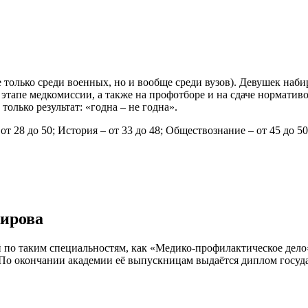
 только среди военных, но и вообще среди вузов). Девушек наби
 этапе медкомиссии, а также на профотборе и на сдаче нормативо
олько результат: «годна – не годна».
т 28 до 50; История – от 33 до 48; Обществознание – от 45 до 50
Кирова
по таким специальностям, как «Медико-профилактическое дело» 
 По окончании академии её выпускницам выдаётся диплом госуда