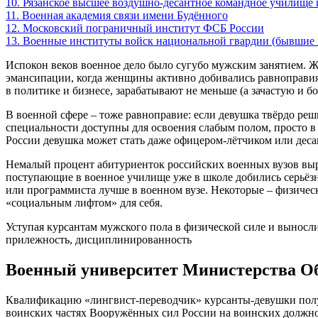
10. Рязанское высшее воздушно-десантное командное училище
11. Военная академия связи имени Будённого
12. Московский пограничный институт ФСБ России
13. Военные институты войск национальной гвардии (бывшие
Испокон веков военное дело было сугубо мужским занятием. Ж
эмансипации, когда женщины активно добивались равноправия 
в политике и бизнесе, зарабатывают не меньше (а зачастую и
В военной сфере – тоже равноправие: если девушка твёрдо реши
специальности доступны для освоения слабым полом, просто в 
России девушка может стать даже офицером-лётчиком или десан
Немалый процент абитуриенток российских военных вузов выр
поступающие в военное училище уже в школе добились серьёзн
или программиста лучше в военном вузе. Некоторые – физиче
«социальным лифтом» для себя.
Уступая курсантам мужского пола в физической силе и выносли
прилежность, дисциплинированность
Военный университет Министерства О
Квалификацию «лингвист-переводчик» курсанты-девушки полу
воинских частях Вооружённых сил России на воинских должно