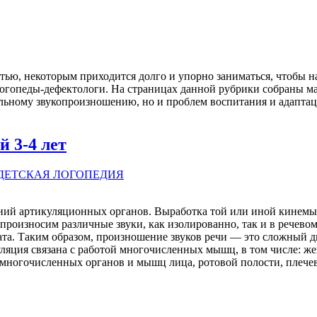
стью, некоторым приходится долго и упорно заниматься, чтобы 
огопеды-дефектологи. На страницах данной рубрики собраны ма
льному звукопроизношению, но и проблем воспитания и адапта
 3-4 лет
ДЕТСКАЯ ЛОГОПЕДИЯ
ений артикуляционных органов. Выработка той или иной кинемы 
 произносим различные звуки, как изолированно, так и в речево
та. Таким образом, произношение звуков речи — это сложный д
ляция связана с работой многочисленных мышц, в том числе: же
 многочисленных органов и мышц лица, ротовой полости, плечев