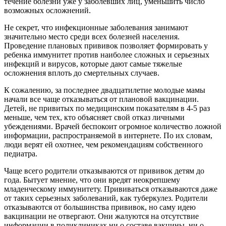
течение болезни уже у заболевших лиц, уменьшить число
возможных осложнений.
Не секрет, что инфекционные заболевания занимают
значительно место среди всех болезней населения.
Проведение плановых прививок позволяет формировать у
ребенка иммунитет против наиболее сложных и серьезных
инфекций и вирусов, которые дают самые тяжелые
осложнения вплоть до смертельных случаев.
К сожалению, за последнее двадцатилетие молодые мамы
начали все чаще отказываться от плановой вакцинации.
Детей, не привитых по медицинским показателям в 4-5 раз
меньше, чем тех, кто объясняет свой отказ личными
убеждениями. Врачей беспокоит огромное количество ложной
информации, распространяемой в интернете. По их словам,
люди верят ей охотнее, чем рекомендациям собственного
педиатра.
Чаще всего родители отказываются от прививок детям до
года. Бытует мнение, что они вредят неокрепшему
младенческому иммунитету. Прививаться отказываются даже
от таких серьезных заболеваний, как туберкулез. Родители
отказываются от большинства прививок, но саму идею
вакцинации не отвергают. Они жалуются на отсутствие
информации в поликлиниках ни о составе вакцины, ни о