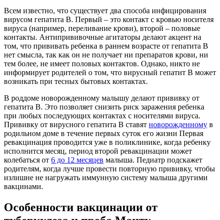
Всем известно, что существует два способа инфицирования
вирусом гепатита В. Первый – это контакт с кровью носителя
вируса (например, переливание крови), второй – половые
контакты. Антипрививочные агитаторы делают акцент на
том, что прививать ребенка в раннем возрасте от гепатита В
нет смысла, так как он не получает ни препаратов крови, ни
тем более, не имеет половых контактов. Однако, никто не
информирует родителей о том, что вирусный гепатит В может
возникать при тесных бытовых контактах.
В роддоме новорожденному малышу делают прививку от
гепатита В. Это позволяет снизить риск заражения ребенка
при любых последующих контактах с носителями вируса.
Прививку от вирусного гепатита В ставят
новорожденному
в
родильном доме в течение первых суток его жизни Первая
ревакцинация проводится уже в поликлинике, когда ребенку
исполнится месяц, период второй ревакцинации может
колебаться от
6 до 12 месяцев
малыша. Педиатр подскажет
родителям, когда лучше провести повторную прививку, чтобы
излишне не нагружать иммунную систему малыша другими
вакцинами.
Особенности вакцинации от