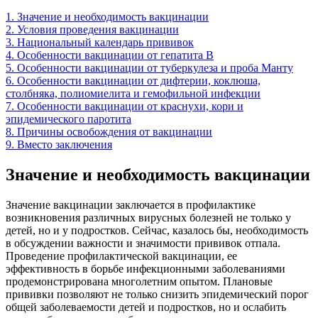
1. Значение и необходимость вакцинации
2. Условия проведения вакцинации
3. Национальный календарь прививок
4. Особенности вакцинации от гепатита В
5. Особенности вакцинации от туберкулеза и проба Манту
6. Особенности вакцинации от дифтерии, коклюша,
столбняка, полиомиелита и гемофильной инфекции
7. Особенности вакцинации от краснухи, кори и
эпидемического паротита
8. Причины освобождения от вакцинации
9. Вместо заключения
Значение и необходимость вакцинации
Значение вакцинации заключается в профилактике
возникновения различных вирусных болезней не только у
детей, но и у подростков. Сейчас, казалось бы, необходимость
в обсуждении важности и значимости прививок отпала.
Проведение профилактической вакцинации, ее
эффективность в борьбе инфекционными заболеваниями
продемонстрирована многолетним опытом. Плановые
прививки позволяют не только снизить эпидемический порог
общей заболеваемости детей и подростков, но и ослабить