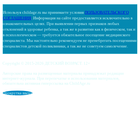
Используя childage.ru вы принимаете условия
ПОЛЬЗОВАТЕЛЬСКОГО
СОГЛАШЕНИЯ
. Информация на сайте предоставляется исключительно в
ознакомительных целях. При выявлении первых признаков любых
отклонений в здоровье ребенка, а так же в развитии как в физическом, так и
в психологическом — требуется обязательное посещение медицинского
специалиста. Мы настоятельно рекомендуем не пренебрегать посещениями
специалистов детской поликлиники, а так же не советуем самолечение.
Copyright © 2015-2026 ДЕТСКИЙ ВОЗРАСТ. 12+
Авторские права на размещенные материалы принадлежат редакции
интернет-журнала. При перепечатке и использовании материалов,
обязательна активная гиперссылка на ChildAge.ru
Прокрутка вверх