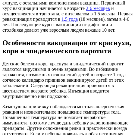
ампуле, с остальными компонентами вакцины. Первичный
курс вакцинации начинается в возрасте
2-6 месяцев
и
осуществляется в три этапа, с интервалом в 1,5 месяца. Первая
ревакцинация проводится в
1,5 года
(18 месяцев), затем в 4-6
лет. Последующие курсы вакцинации от дифтерии и
столбняка делают уже взрослым людям каждые 10 лет.
Особенности вакцинации от краснухи,
кори и эпидемического паротита
Детские болезни корь, краснуха и эпидемический паротит
являются вирусными и очень заразными. Во избежание
заражения, возможных осложнений детей в возрасте 1 года
согласно календарю прививок вакцинируют детей от этих
заболеваний. Следующая ревакцинация проводится в
шестилетнем возрасте ребенка. Инъекция вводится
внутримышечно или подкожно.
Зачастую на прививку наблюдается местная аллергическая
реакция и незначительное повышение температуры тела.
Повышенная температура не помогает выработке
иммунитета, поэтому лучше дать ребенку жаропонижающие
препараты. Другие осложнения редки и практически всегда
отсутствуют. Если у ребенка появилась любая нетипичная