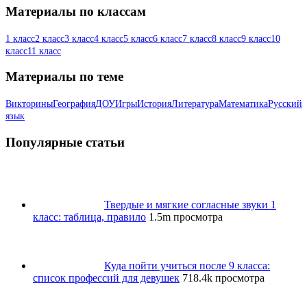
Материалы по классам
1 класс
2 класс
3 класс
4 класс
5 класс
6 класс
7 класс
8 класс
9 класс
10
класс
11 класс
Материалы по теме
Викторины
География
ДОУ
Игры
История
Литература
Математика
Русский
язык
Популярные статьи
Твердые и мягкие согласные звуки 1
класс: таблица, правило
1.5m просмотра
Куда пойти учиться после 9 класса:
список профессий для девушек
718.4k просмотра