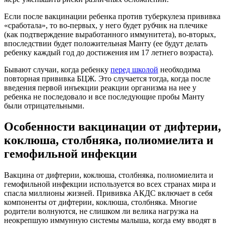
Если после вакцинации ребенка против туберкулеза прививка
«сработала», то во-первых, у него будет рубчик на плечике
(как подтверждение выработанного иммунитета), во-вторых,
впоследствии будет положительная Манту (ее будут делать
ребенку каждый год до достижения им 17 летнего возраста).
Бывают случаи, когда ребенку
перед школой
необходима
повторная прививка БЦЖ. Это случается тогда, когда после
введения первой инъекции реакции организма на нее у
ребенка не последовало и все последующие пробы Манту
были отрицательными.
Особенности вакцинации от дифтерии,
коклюша, столбняка, полиомиелита и
гемофильной инфекции
Вакцина от дифтерии, коклюша, столбняка, полиомиелита и
гемофильной инфекции используется во всех странах мира и
спасла миллионы жизней. Прививка АКДС включает в себя
компоненты от дифтерии, коклюша, столбняка. Многие
родители волнуются, не слишком ли велика нагрузка на
неокрепшую иммунную системы малыша, когда ему вводят в