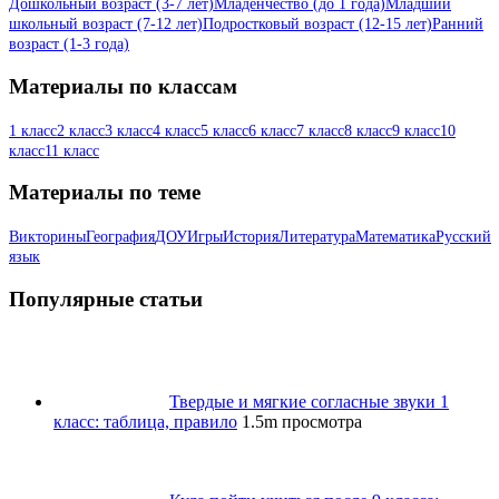
Дошкольный возраст (3-7 лет)
Младенчество (до 1 года)
Младший
школьный возраст (7-12 лет)
Подростковый возраст (12-15 лет)
Ранний
возраст (1-3 года)
Материалы по классам
1 класс
2 класс
3 класс
4 класс
5 класс
6 класс
7 класс
8 класс
9 класс
10
класс
11 класс
Материалы по теме
Викторины
География
ДОУ
Игры
История
Литература
Математика
Русский
язык
Популярные статьи
Твердые и мягкие согласные звуки 1
класс: таблица, правило
1.5m просмотра