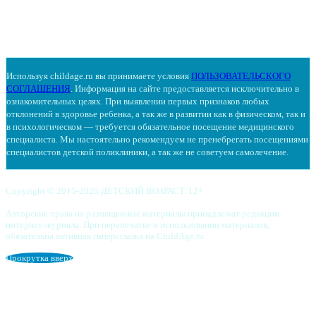
Используя childage.ru вы принимаете условия
ПОЛЬЗОВАТЕЛЬСКОГО
СОГЛАШЕНИЯ
. Информация на сайте предоставляется исключительно в
ознакомительных целях. При выявлении первых признаков любых
отклонений в здоровье ребенка, а так же в развитии как в физическом, так и
в психологическом — требуется обязательное посещение медицинского
специалиста. Мы настоятельно рекомендуем не пренебрегать посещениями
специалистов детской поликлиники, а так же не советуем самолечение.
Copyright © 2015-2026 ДЕТСКИЙ ВОЗРАСТ. 12+
Авторские права на размещенные материалы принадлежат редакции
интернет-журнала. При перепечатке и использовании материалов,
обязательна активная гиперссылка на ChildAge.ru
Прокрутка вверх