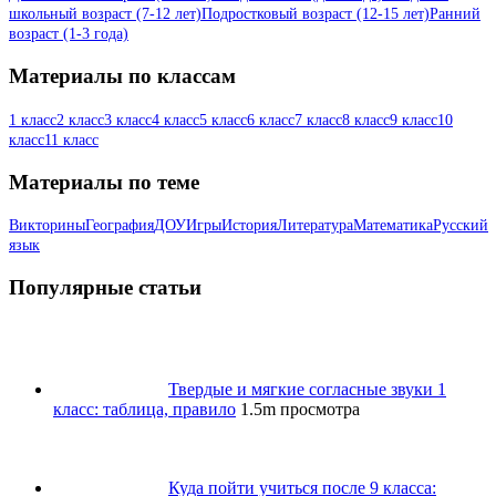
школьный возраст (7-12 лет)
Подростковый возраст (12-15 лет)
Ранний
возраст (1-3 года)
Материалы по классам
1 класс
2 класс
3 класс
4 класс
5 класс
6 класс
7 класс
8 класс
9 класс
10
класс
11 класс
Материалы по теме
Викторины
География
ДОУ
Игры
История
Литература
Математика
Русский
язык
Популярные статьи
Твердые и мягкие согласные звуки 1
класс: таблица, правило
1.5m просмотра
Куда пойти учиться после 9 класса: