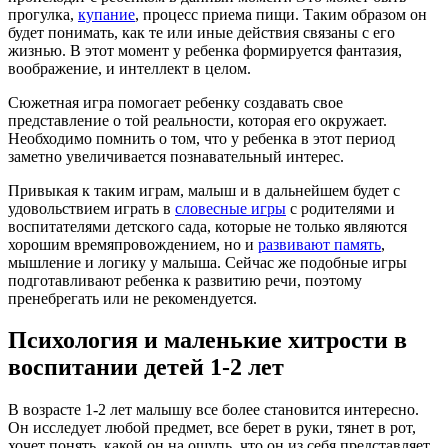
прогулка,
купание
, процесс приема пищи. Таким образом он
будет понимать, как те или иные действия связаны с его
жизнью. В этот момент у ребенка формируется фантазия,
воображение, и интеллект в целом.
Сюжетная игра помогает ребенку создавать свое
представление о той реальности, которая его окружает.
Необходимо помнить о том, что у ребенка в этот период
заметно увеличивается познавательный интерес.
Привыкая к таким играм, малыш и в дальнейшем будет с
удовольствием играть в
словесные игры
с родителями и
воспитателями детского сада, которые не только являются
хорошим времяпровождением, но и
развивают память
,
мышление и логику у малыша. Сейчас же подобные игры
подготавливают ребенка к развитию речи, поэтому
пренебрегать или не рекомендуется.
Психология и маленькие хитрости в
воспитании детей 1-2 лет
В возрасте 1-2 лет малышу все более становится интересно.
Он исследует любой предмет, все берет в руки, тянет в рот,
хочет понять, какой он на ощупь, что он из себя представляет