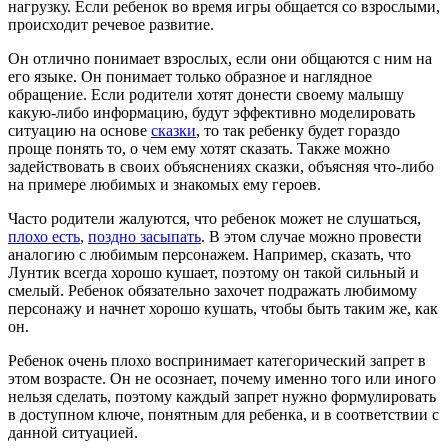
нагрузку. Если ребенок во время игры общается со взрослыми,
происходит речевое развитие.
Он отлично понимает взрослых, если они общаются с ним на
его языке. Он понимает только образное и наглядное
обращение. Если родители хотят донести своему малышу
какую-либо информацию, будут эффективно моделировать
ситуацию на основе
сказки
, то так ребенку будет гораздо
проще понять то, о чем ему хотят сказать. Также можно
задействовать в своих объяснениях сказки, объясняя что-либо
на примере любимых и знакомых ему героев.
Часто родители жалуются, что ребенок может не слушаться,
плохо есть
,
поздно засыпать
. В этом случае можно провести
аналогию с любимым персонажем. Например, сказать, что
Лунтик всегда хорошо кушает, поэтому он такой сильный и
смелый. Ребенок обязательно захочет подражать любимому
персонажу и начнет хорошо кушать, чтобы быть таким же, как
он.
Ребенок очень плохо воспринимает категорический запрет в
этом возрасте. Он не осознает, почему именно того или иного
нельзя сделать, поэтому каждый запрет нужно формулировать
в доступном ключе, понятным для ребенка, и в соответствии с
данной ситуацией.