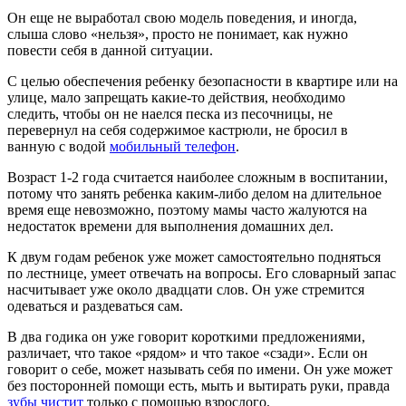
Он еще не выработал свою модель поведения, и иногда,
слыша слово «нельзя», просто не понимает, как нужно
повести себя в данной ситуации.
С целью обеспечения ребенку безопасности в квартире или на
улице, мало запрещать какие-то действия, необходимо
следить, чтобы он не наелся песка из песочницы, не
перевернул на себя содержимое кастрюли, не бросил в
ванную с водой
мобильный телефон
.
Возраст 1-2 года считается наиболее сложным в воспитании,
потому что занять ребенка каким-либо делом на длительное
время еще невозможно, поэтому мамы часто жалуются на
недостаток времени для выполнения домашних дел.
К двум годам ребенок уже может самостоятельно подняться
по лестнице, умеет отвечать на вопросы. Его словарный запас
насчитывает уже около двадцати слов. Он уже стремится
одеваться и раздеваться сам.
В два годика он уже говорит короткими предложениями,
различает, что такое «рядом» и что такое «сзади». Если он
говорит о себе, может называть себя по имени. Он уже может
без посторонней помощи есть, мыть и вытирать руки, правда
зубы чистит
только с помощью взрослого.